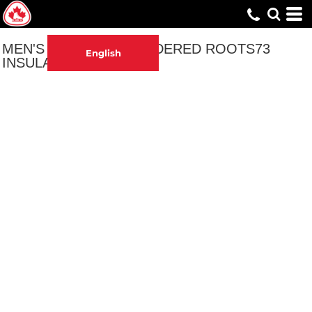
MEN'S CREST EMBROIDERED ROOTS73
English
INSULATED JACKET